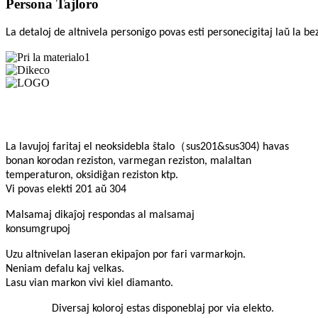
Persona Tajloro
La detaloj de altnivela personigo povas esti personecigitaj laŭ la be
Pri la materialo:
Dikeco
LOGO
（
La lavujoj faritaj el neoksidebla ŝtalo
sus201&sus304) havas
bonan korodan reziston, varmegan reziston, malaltan
temperaturon, oksidiĝan reziston ktp.
Vi povas elekti 201 aŭ 304
Malsamaj dikaĵoj respondas al malsamaj
konsumgrupoj
Uzu altnivelan laseran ekipaĵon por fari varmarkojn.
Neniam defalu kaj velkas.
Lasu vian markon vivi kiel diamanto.
Diversaj koloroj estas disponeblaj por via elekto.