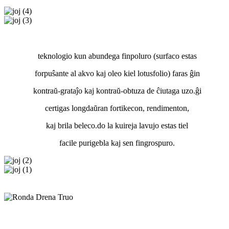
Satena pola
Nano Glod
teknologio kun abundega finpoluro (surfaco estas
forpuŝante al akvo kaj oleo kiel lotusfolio) faras ĝin
kontraŭ-grataĵo kaj kontraŭ-obtuza de ĉiutaga uzo.ĝi
certigas longdaŭran fortikecon, rendimenton,
kaj brila beleco.do la kuireja lavujo estas tiel
facile purigebla kaj sen fingrospuro.
Nano Black
Nano Roza Oro
Vi
povas