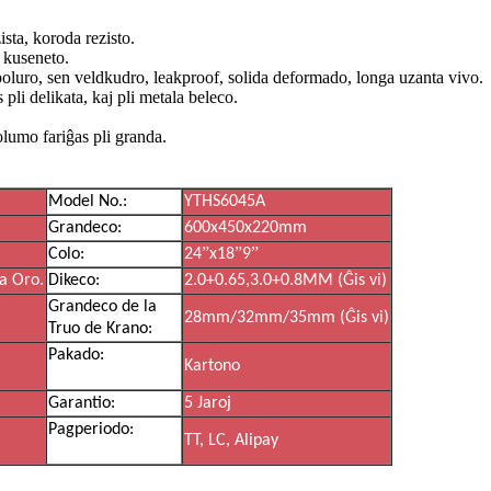
sta, koroda rezisto.
a kuseneto.
poluro, sen veldkudro, leakproof, solida deformado, longa uzanta vivo.
pli delikata, kaj pli metala beleco.
lumo fariĝas pli granda.
Model No.:
YTHS6045A
Grandeco:
600x450x220mm
”
”
”
Colo:
24
x18
9
a Oro.
Dikeco:
2.0+0.65,3.0+0.8MM (Ĝis vi)
Grandeco de la
28mm/32mm/35mm (Ĝis vi)
Truo de Krano:
Pakado:
Kartono
Garantio:
5 Jaroj
Pagperiodo:
TT, LC, Alipay