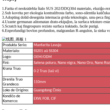
1.Farita el neoksidebla ŝtalo SUS 202/DDQ304 materialo, eluziĝo-rezi
2.Sub kovrita per ekologia kontraŭfrosta farbo, sono-silentila kaŭĉuk
3.Adopting dolid-desegnita internacia gvida teknologio, unu-peca fin
4.Uzante germanan aŭtomatan drato-ekipaĵon, la surfaca teksturo estas 
5.Scratch kaj fingrospuro rezisto surfaca traktado, facile purigi.
6.Enprofundigi bovlon profundon, malgrandan R-angulon, la sinka vo
Produkta Serio:
Manfarita Lavujo
Materialo:
SS201 aŭ SS304
Logo:
OEM/ODM
Fini:
Satena poluro, Nano nigra, Nano Oro, Nano Roz
Krana Truo:
0-2 Truo (laŭ vi)
Drenila Truo
110mm
Grandeco:
Loko de Origino:
Guangdong Ĉinio
Kondiĉo de
EXW, FOB, CIF
Komerco: