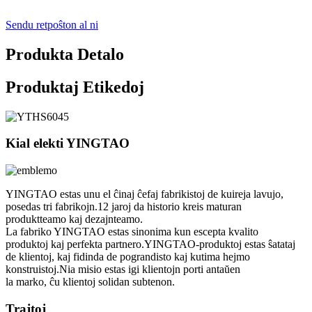
Sendu retpoŝton al ni
Produkta Detalo
Produktaj Etikedoj
Kial elekti YINGTAO
YINGTAO estas unu el ĉinaj ĉefaj fabrikistoj de kuireja lavujo,
posedas tri fabrikojn.12 jaroj da historio kreis maturan
produktteamo kaj dezajnteamo.
La fabriko YINGTAO estas sinonima kun escepta kvalito
produktoj kaj perfekta partnero.YINGTAO-produktoj estas ŝatataj
de klientoj, kaj fidinda de pograndisto kaj kutima hejmo
konstruistoj.Nia misio estas igi klientojn porti antaŭen
la marko, ĉu klientoj solidan subtenon.
Trajtoj