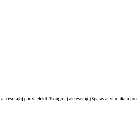
 akcesoraĵoj por vi elekti./
Kongruaj akcesoraĵoj ŝparas al vi multajn pr
Por pliaj informoj, bonvolu kontakti min.
Ni kreos malsaman kuirejon por via marko.
vo: Se vi havas pliajn demandojn, bonvolu skribi al ni kaj ni volonte he