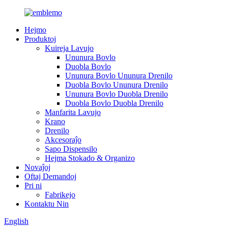
Hejmo
Produktoj
Kuireja Lavujo
Ununura Bovlo
Duobla Bovlo
Ununura Bovlo Ununura Drenilo
Duobla Bovlo Ununura Drenilo
Ununura Bovlo Duobla Drenilo
Duobla Bovlo Duobla Drenilo
Manfarita Lavujo
Krano
Drenilo
Akcesoraĵo
Sapo Dispensilo
Hejma Stokado & Organizo
Novaĵoj
Oftaj Demandoj
Pri ni
Fabrikejo
Kontaktu Nin
English