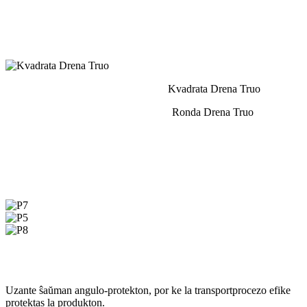
elektu
de
du
stiloj.
Kvadrata Drena Truo
Ronda Drena Truo
Kartona Pakado (P7)
Paleta Pakado (P5)
Kolora Kartono-Pakado (P8)
Uzante ŝaŭman angulo-protekton, por ke la transportprocezo efike
protektas la produkton.