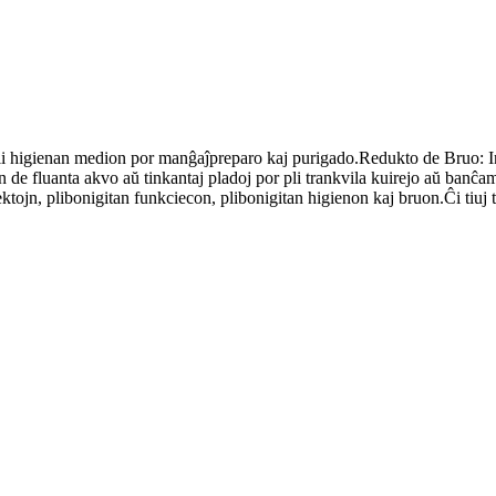
i higienan medion por manĝaĵpreparo kaj purigado.Redukto de Bruo: Integ
 de fluanta akvo aŭ tinkantaj pladoj por pli trankvila kuirejo aŭ banĉam
ktojn, plibonigitan funkciecon, plibonigitan higienon kaj bruon.Ĉi tiuj t