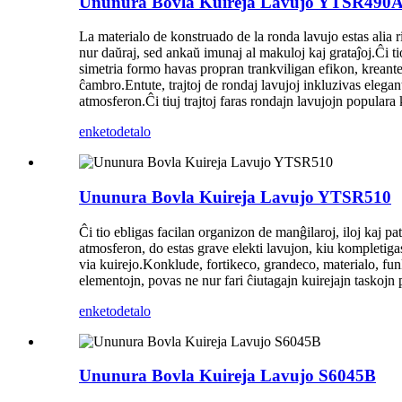
Ununura Bovla Kuireja Lavujo YTSR490
La materialo de konstruado de la ronda lavujo estas alia r
nur daŭraj, sed ankaŭ imunaj al makuloj kaj grataĵoj.Ĉi ti
simetria formo havas propran trankviligan efikon, kreant
ĉambro.Entute, trajtoj de rondaj lavujoj inkluzivas elega
atmosferon.Ĉi tiuj trajtoj faras rondajn lavujojn populara
enketo
detalo
Ununura Bovla Kuireja Lavujo YTSR510
Ĉi tio ebligas facilan organizon de manĝilaroj, iloj kaj pa
atmosferon, do estas grave elekti lavujon, kiu kompletiga
via kuirejo.Konklude, fortikeco, grandeco, materialo, funk
elementojn, povas ne nur fari ĉiutagajn kuirejajn taskojn 
enketo
detalo
Ununura Bovla Kuireja Lavujo S6045B