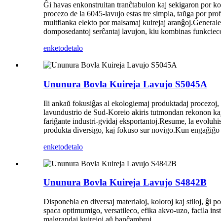
Ĝi havas enkonstruitan tranĉtabulon kaj sekigaron por komf
procezo de la 6045-lavujo estas tre simpla, taŭga por pro
multflanka elekto por malsamaj kuirejaj aranĝoj.Ĝenerale,
domposedantoj serĉantaj lavujon, kiu kombinas funkciecon
enketo
detalo
Ununura Bovla Kuireja Lavujo S5045A
Ili ankaŭ fokusiĝas al ekologiemaj produktadaj procezoj, 
lavundustrio de Sud-Koreio akiris tutmondan rekonon kaj ĝi
fariĝante industri-gvidaj eksportantoj.Resume, la evoluhi
produkta diversigo, kaj fokuso sur novigo.Kun engaĝiĝo al
enketo
detalo
Ununura Bovla Kuireja Lavujo S4842B
Disponebla en diversaj materialoj, koloroj kaj stiloj, ĝi
spaca optimumigo, versatileco, efika akvo-uzo, facila inst
malgrandaj kuirejoj aŭ banĉambroj.