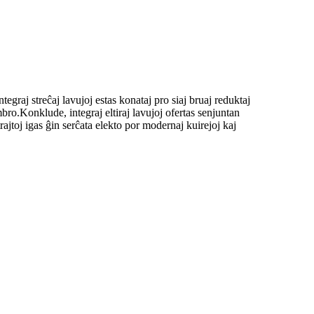
raj streĉaj lavujoj estas konataj pro siaj bruaj reduktaj
bro.Konklude, integraj eltiraj lavujoj ofertas senjuntan
rajtoj igas ĝin serĉata elekto por modernaj kuirejoj kaj