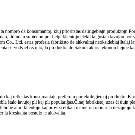
ta nombro da konsumantoj, kiuj prioritatas daŭrigeblajn produktojn.Por
dan, fidindan subtenon por helpi klientojn elekti la ĝustan lavujon por s
, Ltd. estas profesia fabrikisto de altkvalitaj neoksideblaj ŝtalaj lavu
nta servo.Kiel rezulto, la produktoj de Sakura akiris rekonon hejme kaj e
ado kaj reflektas konsumantajn preferojn por ekologiemaj produktoj.Kro
la ŝtalo lavujoj pli kaj pli populariĝas.Ĉinaj fabrikistoj uzas ĉi tiujn pl
bone altiri klientojn kaj provizi efikan manieron montri la dezajnojn k
r la kreskanta postulo je altkvalita.