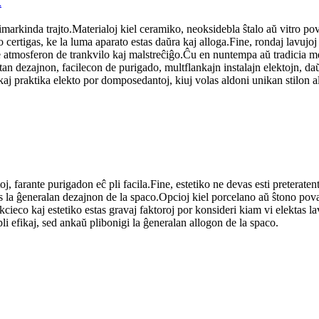
A
imarkinda trajto.Materialoj kiel ceramiko, neoksidebla ŝtalo aŭ vitro pova
o certigas, ke la luma aparato estas daŭra kaj alloga.Fine, rondaj lavujo
e atmosferon de trankvilo kaj malstreĉiĝo.Ĉu en nuntempa aŭ tradicia me
ntan dezajnon, facilecon de purigado, multflankajn instalajn elektojn, d
 kaj praktika elekto por domposedantoj, kiuj volas aldoni unikan stilon 
toj, farante purigadon eĉ pli facila.Fine, estetiko ne devas esti preterat
s la ĝeneralan dezajnon de la spaco.Opcioj kiel porcelano aŭ ŝtono pova
cieco kaj estetiko estas gravaj faktoroj por konsideri kiam vi elektas la
pli efikaj, sed ankaŭ plibonigi la ĝeneralan allogon de la spaco.