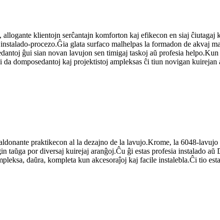
 allogante klientojn serĉantajn komforton kaj efikecon en siaj ĉiutagaj 
 instalado-procezo.Ĝia glata surfaco malhelpas la formadon de akvaj mak
dantoj ĝui sian novan lavujon sen timigaj taskoj aŭ profesia helpo.Kun
li da domposedantoj kaj projektistoj ampleksas ĉi tiun novigan kuirejan a
aj, aldonante praktikecon al la dezajno de la lavujo.Krome, la 6048-lavujo
in taŭga por diversaj kuirejaj aranĝoj.Ĉu ĝi estas profesia instalado aŭ
pleksa, daŭra, kompleta kun akcesoraĵoj kaj facile instalebla.Ĉi tio es