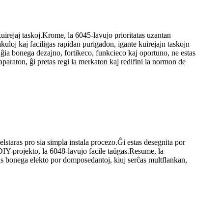
kuirejaj taskoj.Krome, la 6045-lavujo prioritatas uzantan
uloj kaj faciligas rapidan purigadon, igante kuirejajn taskojn
 ĝia bonega dezajno, fortikeco, funkcieco kaj oportuno, ne estas
paraton, ĝi pretas regi la merkaton kaj redifini la normon de
 elstaras pro sia simpla instala procezo.Ĝi estas desegnita por
 DIY-projekto, la 6048-lavujo facile taŭgas.Resume, la
tas bonega elekto por domposedantoj, kiuj serĉas multflankan,