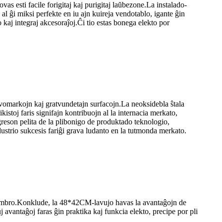
s esti facile forigitaj kaj purigitaj laŭbezone.La instalado-
al ĝi miksi perfekte en iu ajn kuireja vendotablo, igante ĝin
 kaj integraj akcesoraĵoj.Ĉi tio estas bonega elekto por
kvomarkojn kaj gratvundetajn surfacojn.La neoksidebla ŝtala
istoj faris signifajn kontribuojn al la internacia merkato,
greson pelita de la plibonigo de produktado teknologio,
ustrio sukcesis fariĝi grava ludanto en la tutmonda merkato.
banĉambro.Konklude, la 48*42CM-lavujo havas la avantaĝojn de
 avantaĝoj faras ĝin praktika kaj funkcia elekto, precipe por pli