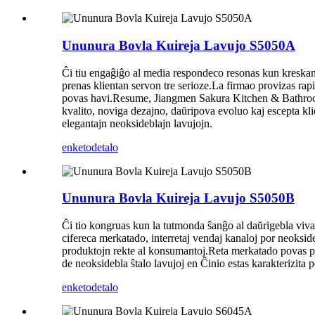
Ununura Bovla Kuireja Lavujo S5050A
Ĉi tiu engaĝiĝo al media respondeco resonas kun kreskan
prenas klientan servon tre serioze.La firmao provizas rapi
povas havi.Resume, Jiangmen Sakura Kitchen & Bathroom Co.
kvalito, noviga dezajno, daŭripova evoluo kaj escepta klie
elegantajn neoksideblajn lavujojn.
enketo
detalo
Ununura Bovla Kuireja Lavujo S5050B
Ĉi tio kongruas kun la tutmonda ŝanĝo al daŭrigebla viv
cifereca merkatado, interretaj vendaj kanaloj por neoksideb
produktojn rekte al konsumantoj.Reta merkatado povas pli 
de neoksidebla ŝtalo lavujoj en Ĉinio estas karakterizita pe
enketo
detalo