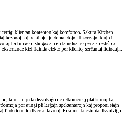
 certigi klientan kontenton kaj komforton, Sakura Kitchen
iaj bezonoj kaj trakti ajnajn demandojn aŭ zorgojn, kiujn ili
joj.La firmao distingas sin en la industrio per sia dediĉo al
ksterlande kiel fidinda elekto por klientoj serĉantaj fidindajn,
me, kun la rapida disvolviĝo de retkomercaj platformoj kaj
atformojn por atingi pli larĝajn spektantarojn kaj proponi siajn
aj funkciojn de diversaj lavujoj. Resume, la estonta disvolviĝo