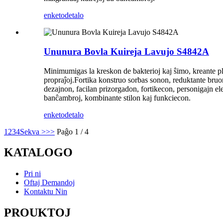
enketo
detalo
Ununura Bovla Kuireja Lavujo S4842A
Minimumigas la kreskon de bakterioj kaj ŝimo, kreante pl
propraĵoj.Fortika konstruo sorbas sonon, reduktante bruon
dezajnon, facilan prizorgadon, fortikecon, personigajn ele
banĉambroj, kombinante stilon kaj funkciecon.
enketo
detalo
1
2
3
4
Sekva >
>>
Paĝo 1 / 4
KATALOGO
Pri ni
Oftaj Demandoj
Kontaktu Nin
PROUKTOJ