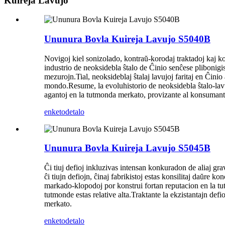
Kuireja Lavujo
Ununura Bovla Kuireja Lavujo S5040B
Novigoj kiel sonizolado, kontraŭ-korodaj traktadoj kaj kon
industrio de neoksidebla ŝtalo de Ĉinio senĉese plibonigi
mezurojn.Tial, neoksideblaj ŝtalaj lavujoj faritaj en Ĉinio
mondo.Resume, la evoluhistorio de neoksidebla ŝtalo-lavu
agantoj en la tutmonda merkato, provizante al konsumantoj
enketo
detalo
Ununura Bovla Kuireja Lavujo S5045B
Ĉi tiuj defioj inkluzivas intensan konkuradon de aliaj grav
ĉi tiujn defiojn, ĉinaj fabrikistoj estas konsilitaj daŭre 
markado-klopodoj por konstrui fortan reputacion en la tu
tutmonde estas relative alta.Traktante la ekzistantajn defi
merkato.
enketo
detalo