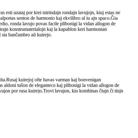
s esti uzataj por krei mirindajn rondajn lavujojn, kiuj estas ne
j alportas senton de harmonio kaj ekvilibro al iu ajn spaco.Ĝia
dio, ronda lavujo povas facile plibonigi la vidan allogon de
aŭrajn konstrumaterialojn kaj la kapablon krei harmonian
al sia banĉambro aŭ kuirejo.
entita.Rusaj kuirejoj ofte havas varman kaj bonvenigan
s aldoni tuŝon de eleganteco kaj plibonigi la vidan allogon de
vujon por rusa kuirejo.Trovi lavujon, kiu kombinas ĉiujn ĉi tiujn