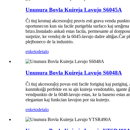
Ununura Bovla Kuireja Lavujo S6045A
Ĉi tiuj kromaj akcesoraĵoj pruvis esti grava venda punkto,
oportunecon kun sia facile purigebla surfaco kaj senĝena
brizo.Instalado ankaŭ estas facila, permesante al dompose
surprize, ke vendoj de la 6045-lavujo daŭre altiĝas.Ĉar p
plejboneco de la industrio.
enketo
detalo
Ununura Bovla Kuireja Lavujo S6048A
Ĉi tiuj akcesoraĵoj povas esti facile forigitaj kaj purigit
kunmiksiĝi perfekte en iu ajn kuireja vendotablo, igante ĝ
vendpunkto de la 6048-lavujo estas, ke la baseno estas am
elegantan kaj funkcian lavujon por sia kuirejo.
enketo
detalo