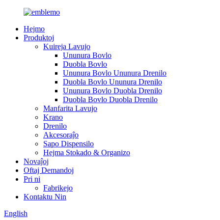
Hejmo
Produktoj
Kuireja Lavujo
Ununura Bovlo
Duobla Bovlo
Ununura Bovlo Ununura Drenilo
Duobla Bovlo Ununura Drenilo
Ununura Bovlo Duobla Drenilo
Duobla Bovlo Duobla Drenilo
Manfarita Lavujo
Krano
Drenilo
Akcesoraĵo
Sapo Dispensilo
Hejma Stokado & Organizo
Novaĵoj
Oftaj Demandoj
Pri ni
Fabrikejo
Kontaktu Nin
English