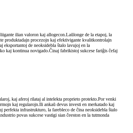
liigante ilian valoron kaj allogecon.Laŭlonge de la etapoj, la
te produktadajn procezojn kaj efektivigante kvalitkontrolajn
aj eksportantoj de neoksidebla ŝtalo lavujoj en la
o kaj kontinua novigado.Ĉinaj fabrikistoj sukcese fariĝis ĉefaj
roj, kaj aferoj rilataj al intelekta proprieto protekto.Por venki
 normojn kaj regularojn.Ili ankaŭ devus investi en merkatado kaj
erfekta infrastrukturo, la farebleco de ĉina neoksidebla ŝtalo
a industrio povas sukcese vastigi sian ĉeeston en la tutmonda