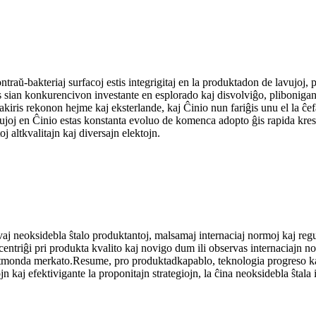
traŭ-bakteriaj surfacoj estis integrigitaj en la produktadon de lavujoj, p
s sian konkurencivon investante en esplorado kaj disvolviĝo, plibonigan
 akiris rekonon hejme kaj eksterlande, kaj Ĉinio nun fariĝis unu el la ĉef
joj en Ĉinio estas konstanta evoluo de komenca adopto ĝis rapida kresk
 altkvalitajn kaj diversajn elektojn.
aj neoksidebla ŝtalo produktantoj, malsamaj internaciaj normoj kaj regula
koncentriĝi pri produkta kvalito kaj novigo dum ili observas internaciajn
tmonda merkato.Resume, pro produktadkapablo, teknologia progreso kaj p
ojn kaj efektivigante la proponitajn strategiojn, la ĉina neoksidebla ŝtal