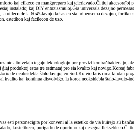
orto kaj efikeco en manĝpreparo kaj telerlavado.Ĉi tiuj akcesoraĵoj pova
fesiaj instaladoj kaj DIY-entuziasmuloj.Ĝia universala dezajno permesas 
 la utileco de la 6045-lavujo kuŝas en sia pripensema dezajno, fortikeco
, estetikon kaj facilecon de uzo.
uzante altnivelajn tegajn teknologiojn por provizi kontraŭbakteriajn, a
aj produktoj estas tre estimataj pro sia kvalito kaj novigo.Koreaj fabrik
storio de neoksidebla ŝtalo lavujoj en Sud-Koreio faris rimarkindan pro
 kvalito kaj kontinua disvolviĝo, la korea neoksidebla ŝtalo-lavujo-ind
 povas esti personecigita por konveni al la estetiko de via kuirejo aŭ 
alado, kostefikeco, purigado de oportuno kaj desegna fleksebleco.Ĉi tiuj