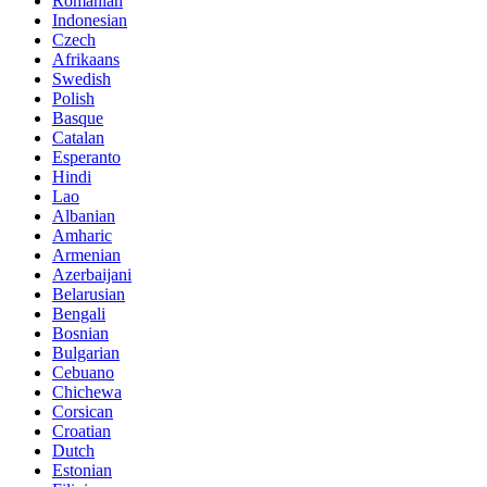
Romanian
Indonesian
Czech
Afrikaans
Swedish
Polish
Basque
Catalan
Esperanto
Hindi
Lao
Albanian
Amharic
Armenian
Azerbaijani
Belarusian
Bengali
Bosnian
Bulgarian
Cebuano
Chichewa
Corsican
Croatian
Dutch
Estonian