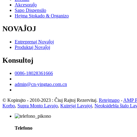
Akcesoraĵo
Sapo Dispensilo
Hejma Stokado & Organizo
NOVAĴOJ
Entreprenaj Novaĵoj
Produktaj Novaĵoj
Konsultoj
0086-18028361666
admin@cn-yingtao.com.cn
© Kopirajto - 2010-2023 : Ĉiuj Rajtoj Rezervitaj.
Retejmapo
-
AMP Po
Korbo
,
Supra Monto Lavujo
,
Kuirejaj Lavujoj
,
Neoksidebla ŝtalo La
Telefono