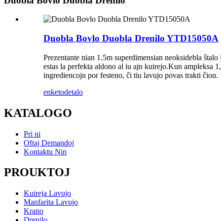
Duobla Bovlo Duobla Drenilo
Duobla Bovlo Duobla Drenilo YTD15050A
Prezentante nian 1.5m superdimensian neoksidebla ŝtalo la
estas la perfekta aldono al iu ajn kuirejo.Kun ampleksa 1,
ingrediencojn por festeno, ĉi tiu lavujo povas trakti ĉion.
enketo
detalo
KATALOGO
Pri ni
Oftaj Demandoj
Kontaktu Nin
PROUKTOJ
Kuireja Lavujo
Manfarita Lavujo
Krano
Drenilo