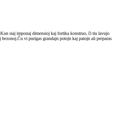
un siaj imponaj dimensioj kaj fortika konstruo, ĉi tiu lavujo
jaj bezonoj.Ĉu vi purigas grandajn potojn kaj patojn aŭ preparas