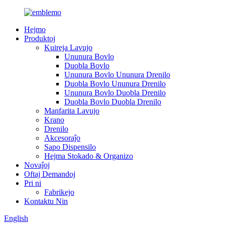
Hejmo
Produktoj
Kuireja Lavujo
Ununura Bovlo
Duobla Bovlo
Ununura Bovlo Ununura Drenilo
Duobla Bovlo Ununura Drenilo
Ununura Bovlo Duobla Drenilo
Duobla Bovlo Duobla Drenilo
Manfarita Lavujo
Krano
Drenilo
Akcesoraĵo
Sapo Dispensilo
Hejma Stokado & Organizo
Novaĵoj
Oftaj Demandoj
Pri ni
Fabrikejo
Kontaktu Nin
English