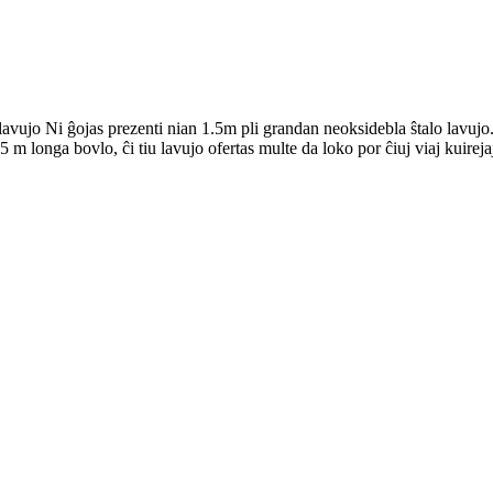
vujo Ni ĝojas prezenti nian 1.5m pli grandan neoksidebla ŝtalo lavujo.K
5 m longa bovlo, ĉi tiu lavujo ofertas multe da loko por ĉiuj viaj kuire